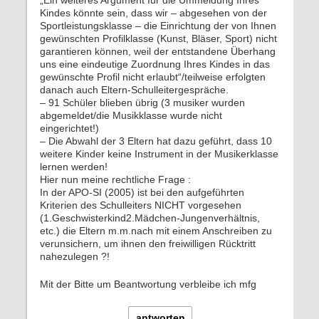
Kindes könnte sein, dass wir – abgesehen von der
Sportleistungsklasse – die Einrichtung der von Ihnen
gewünschten Profilklasse (Kunst, Bläser, Sport) nicht
garantieren können, weil der entstandene Überhang
uns eine eindeutige Zuordnung Ihres Kindes in das
gewünschte Profil nicht erlaubt“/teilweise erfolgten
danach auch Eltern-Schulleitergespräche.
– 91 Schüler blieben übrig (3 musiker wurden
abgemeldet/die Musikklasse wurde nicht
eingerichtet!)
– Die Abwahl der 3 Eltern hat dazu geführt, dass 10
weitere Kinder keine Instrument in der Musikerklasse
lernen werden!
Hier nun meine rechtliche Frage :
In der APO-SI (2005) ist bei den aufgeführten
Kriterien des Schulleiters NICHT vorgesehen
(1.Geschwisterkind2.Mädchen-Jungenverhältnis,
etc.) die Eltern m.m.nach mit einem Anschreiben zu
verunsichern, um ihnen den freiwilligen Rücktritt
nahezulegen ?!
Mit der Bitte um Beantwortung verbleibe ich mfg
antworten