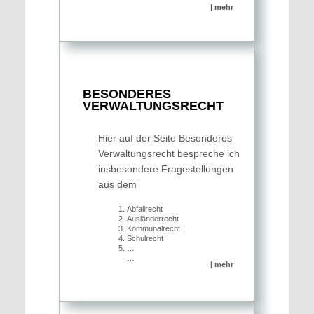
| mehr
BESONDERES
VERWALTUNGS­RECHT
Hier auf der Seite Besonderes
Verwaltungsrecht bespreche ich
insbesondere Fragestellungen
aus dem
Abfall­recht
Auslän­derrecht
Kommu­nal­recht
Schul­recht
…
…
| mehr